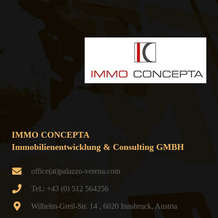
IMMO CONCEPTA
Immobilienentwicklung & Consulting GMBH
office(at)palazzo-verena.com
Tel.: +43 (0) 512 564256
Wilhelm-Greil-Str. 14 , 6020 Innsbruck, Austria