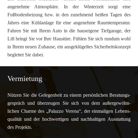
angenehme Atmosphäre. In der Winterzeit sorgt eine
Fußbodenheizung bzw. in den zunehmend heißen Tagen des
Jahres eine Kühlanlage für eine angenehme Raumtemperatur.
Fahren Sie mit Ihrem Auto in die hauseigene Tiefgarage, der
Lift bringt Sie vor Ihre Haustüre. Fühlen Sie sich rundum wohl
in Ihrem neuen Zuhause, ein ausgeklügeltes Sicherheitskonzept
begleitet Sie dabei.
Vermietung
Nützen Sie die Gelegen­heit zu einem per­sön­lichen Be­ratungs­
ge­spräch und über­zeugen Sie sich von dem außer­ge­wöhn­
lichen Charme des „Palazzo Verena“, der ein­maligen Lebens­
quali­tät und der hoch­wertigen und nach­haltigen Aus­stat­tung
des Pro­jekts.